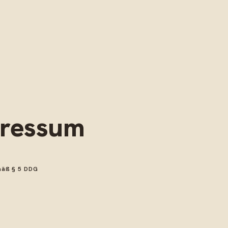
ressum
äß § 5 DDG