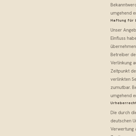
Bekanntwerd
umgehend en
Haftung für 
Unser Angebo
Einfluss hab
übernehmen. 
Betreiber de
Verlinkung a
Zeitpunkt de
verlinkten S
zumutbar. B
umgehend en
Urheberrech
Die durch di
deutschen Ur
Verwertung 