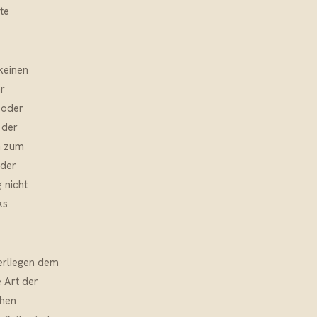
te
 keinen
hr
r oder
 der
n zum
 der
 nicht
ks
terliegen dem
e Art der
chen