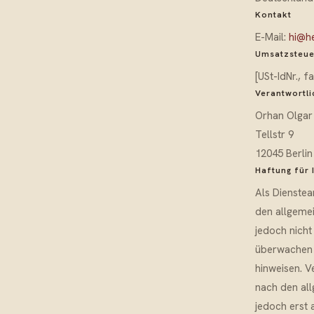
Kontakt
E-Mail:
hi@h
Umsatzsteue
[USt-IdNr., f
Verantwortli
Orhan Olgar
Tellstr 9
12045 Berlin
Haftung für 
Als Dienstea
den allgemei
jedoch nicht
überwachen o
hinweisen. V
nach den all
jedoch erst 