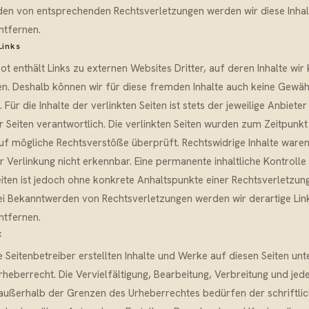
en von entsprechenden Rechtsverletzungen werden wir diese Inhal
tfernen.
Links
t enthält Links zu externen Websites Dritter, auf deren Inhalte wir
en. Deshalb können wir für diese fremden Inhalte auch keine Gewä
Für die Inhalte der verlinkten Seiten ist stets der jeweilige Anbiete
r Seiten verantwortlich. Die verlinkten Seiten wurden zum Zeitpunkt
uf mögliche Rechtsverstöße überprüft. Rechtswidrige Inhalte ware
r Verlinkung nicht erkennbar. Eine permanente inhaltliche Kontrolle
eiten ist jedoch ohne konkrete Anhaltspunkte einer Rechtsverletzung
ei Bekanntwerden von Rechtsverletzungen werden wir derartige Lin
tfernen.
t
e Seitenbetreiber erstellten Inhalte und Werke auf diesen Seiten un
heberrecht. Die Vervielfältigung, Bearbeitung, Verbreitung und jed
außerhalb der Grenzen des Urheberrechtes bedürfen der schriftli