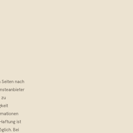
n Seiten nach
ensteanbieter
 zu
keit
rmationen
Haftung ist
glich. Bei